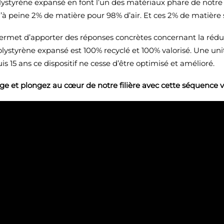
lystyrène expansé en font l’un des matériaux phare de notr
’à peine 2% de matière pour 98% d’air. Et ces 2% de matière 
permet d’apporter des réponses concrètes concernant la réduc
lystyrène expansé est 100% recyclé et 100% valorisé. Une unité
s 15 ans ce dispositif ne cesse d’être optimisé et amélioré.
age et plongez au cœur de notre filière avec cette séquence v