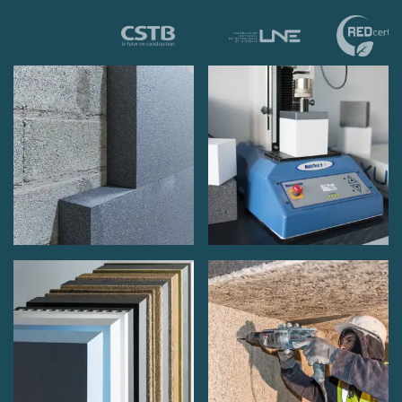
135
36
25.92
4.35
140
36
25.92
4.50
145
32
23.04
4.65
150
32
23.04
4.80
155
30
21.60
5.00
160
30
21.60
5.15
165
24
17.28
5.30
170
24
17.28
5.45