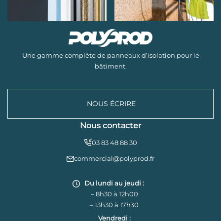
175
24
17.28
5.60
180
24
17.28
5.80
Une gamme complète de panneaux d’isolation pour le
bâtiment.
185
24
17.28
5.95
190
24
17.28
6.10
NOUS ÉCRIRE
195
24
17.28
6.25
Nous contacter
03 83 48 88 30
200
24
17.28
6.45
commercial@polyprod.fr
205
20
14.40
6.60
Du lundi au jeudi :
– 8h30 à 12h00
– 13h30 à 17h30
210
20
14.40
6.75
Vendredi :