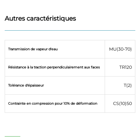
60
80
57.60
1.90
Autres caractéristiques
65
72
51.84
2.05
70
64
46.08
2.25
MU(30-70)
Transmission de vapeur d'eau
75
64
46.08
2.40
TR120
Résistance à la traction perpendiculairement aux faces
80
56
40.32
2.55
T(2)
Tolérance d'épaisseur
85
56
40.32
2.70
CS(10)50
Contrainte en compression pour 10% de déformation
90
48
34.56
2.90
95
48
34.56
3.05