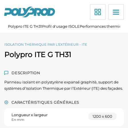
Polyprod
Polypro ITE G TH31
Profil d'usage ISOLE
Performances thermique
Skip
to
content
ISOLATION THERMIQUE PAR L'EXTÉRIEUR - ITE
Polypro ITE G TH31
DESCRIPTION
Panneau isolant en polystyrène expansé graphité, support de
systèmes d’Isolation Thermique par l’Extérieur (ITE) des façades.
CARACTÉRISTIQUES GÉNÉRALES
Longueur x largeur
1200 x 600
En mm