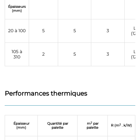
Épaisseurs
(mm)
L3
20 à 100
5
5
3
(120
105 à
L3
2
5
3
310
(120
Performances thermiques
2
Épaisseur
Quantité par
m
par
2
R (m
. k/W)
(mm)
palette
palette