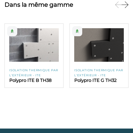
Dans la même gamme
100
48
34.56
3.20
105
40
28.80
3.35
110
40
28.80
3.50
115
40
28.80
3.70
ISOLATION THERMIQUE PAR
ISOLATION THERMIQUE PAR
L'EXTÉRIEUR - ITE
L'EXTÉRIEUR - ITE
Polypro ITE B TH38
Polypro ITE G TH32
120
40
28.80
3.85
125
32
23.04
4.00
130
36
25.92
4.15