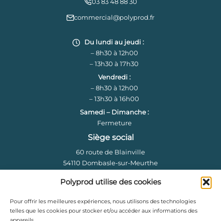
03 83 48 88 30
commercial@polyprod.fr
Du lundi au jeudi :
– 8h30 à 12h00
– 13h30 à 17h30
Vendredi :
– 8h30 à 12h00
– 13h30 à 16h00
Samedi – Dimanche :
Fermeture
Siège social
60 route de Blainville
54110 Dombasle-sur-Meurthe
Informations
Polyprod utilise des cookies
Mentions légales et CGV
Pour offrir les meilleures expériences, nous utilisons des technologies
Gestion des cookies
telles que les cookies pour stocker et/ou accéder aux informations des
appareils.