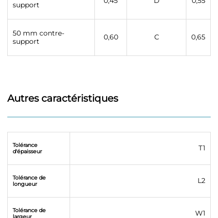
0,45
D
0,55
support
50 mm contre-
0,60
C
0,65
support
Autres caractéristiques
Tolérance
T1
d'épaisseur
Tolérance de
L2
longueur
Tolérance de
W1
largeur