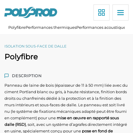
Polyprod
Polyfibre
Performances thermiques
Performances acoustiques
Au
Skip
to
content
ISOLATION SOUS-FACE DE DALLE
Polyfibre
DESCRIPTION
Panneau de laine de bois (épaisseur de 11 à 50 mm) liée avec du
ciment Portland blanc ou gris, à haute résistance, finition bords
droits ou chanfreinés dédié à la protection et à la finition des
murs intérieurs et sous-faces de dalle. Le panneau est soit livré
nu (le système de fixations mécaniques adapté peut être fourni
en complément) pour une
mise en œuvre en rapporté sous
dalle (RSD)
, soit, avec un système d’agrafes directement intégré
en usine, spécialement conçu pour une
pose en fond de